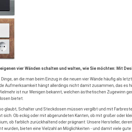
 eigenen vier Wänden schalten und walten, wie Sie möchten: Mit D
t Dinge, an die man beim Einzug in die neuen vier Wände häufig als let
de Aufmerksamkeit hängt allerdings nicht damit zusammen, das es hi
Vielmehr ist nur Wenigen bekannt, welchen ästhetischen Zugewinn ger
osen bietet.
so glaubt, Schalter und Steckdosen müssen vergilbt und mit Farbreste
t sich. Ob eckig oder mit abgerundeten Kanten, ob mit großer oder kle
ium, ob farblich zurückhaltend oder prägnant: Unsere Hersteller, dere
t wurden, bieten eine Vielzahl an Möglichkeiten - und damit viele gut