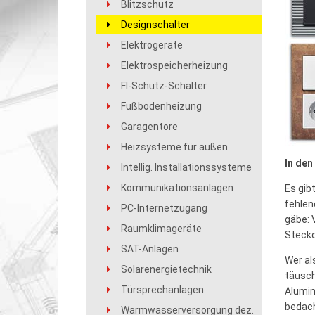
Blitzschutz
Designschalter
Elektrogeräte
Elektrospeicherheizung
FI-Schutz-Schalter
Fußbodenheizung
Garagentore
Heizsysteme für außen
In den
Intellig. Installationssysteme
Kommunikationsanlagen
Es gib
fehlen
PC-Internetzugang
gäbe: 
Raumklimageräte
Steckd
SAT-Anlagen
Wer al
Solarenergietechnik
täusch
Türsprechanlagen
Alumin
bedach
Warmwasserversorgung dez.