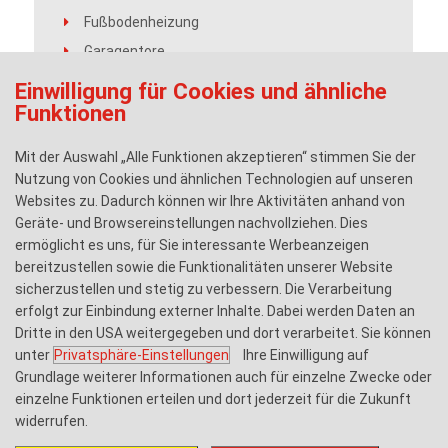
Fußbodenheizung
Garagentore
Heizsysteme für außen
Einwilligung für Cookies und ähnliche
Funktionen
Intellig. Installationssysteme
Kommunikationsanlagen
Mit der Auswahl „Alle Funktionen akzeptieren“ stimmen Sie der
PC-Internetzugang
Nutzung von Cookies und ähnlichen Technologien auf unseren
Raumklimageräte
Websites zu. Dadurch können wir Ihre Aktivitäten anhand von
Geräte- und Browsereinstellungen nachvollziehen. Dies
SAT-Anlagen
ermöglicht es uns, für Sie interessante Werbeanzeigen
Solarenergietechnik
bereitzustellen sowie die Funktionalitäten unserer Website
Türsprechanlagen
sicherzustellen und stetig zu verbessern. Die Verarbeitung
erfolgt zur Einbindung externer Inhalte. Dabei werden Daten an
Warmwasserversorgung dez.
Dritte in den USA weitergegeben und dort verarbeitet. Sie können
Warmwasserversorgung
unter
Privatsphäre-Einstellungen
Ihre Einwilligung auf
Wohnraumleuchten
Grundlage weiterer Informationen auch für einzelne Zwecke oder
einzelne Funktionen erteilen und dort jederzeit für die Zukunft
Kontakt
widerrufen.